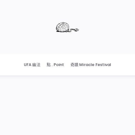
UFA 幽法
點 . Point
奇蹟 Miracle Festival