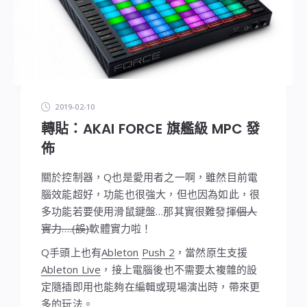
2019-02-10
轉貼：AKAI FORCE 旗艦級 MPC 發
佈
關於控制器，Q也是愛用者之一啊，雖然目前電
腦效能超好，功能也很強大，但也因為如此，很
多功能若要使用滑鼠鍵盤…那其實很難發揮
個人
實力….(誤)
軟體實力啦！
Q手頭上也有
Ableton
Push 2
，當然原生支援
Ableton Live
，接上電腦後也不需要太複雜的設
定隨插即用也能夠在編輯或現場演出時，帶來更
多的玩法。