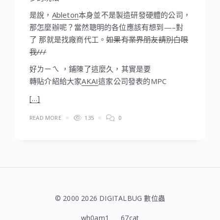
是說，
Ableton
本身並不是製造研發硬體的公司，
那怎麼辦呢？當然聰明的各位應該有想到—–對
了 那就是找廠商代工。
如果有業界朋友請別白眼
我///
好ㄌㄧㄟ ，鋪陳了這麼久，其實是要
轉貼介紹給大家
AKAI
這家公司發表的MPC
[…]
READ MORE
135
0
© 2000 2026 DIGITALBUG 數位蟲
wh0am1
67cat