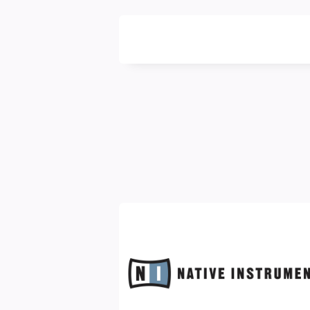
DIGITALBUG
數
位
蟲