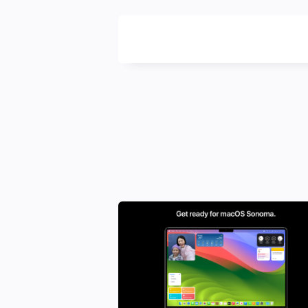
DIGITALBUG
數
位
蟲