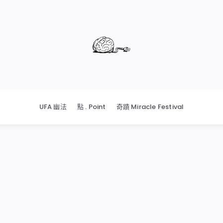
UFA 幽法
點 . Point
奇蹟 Miracle Festival