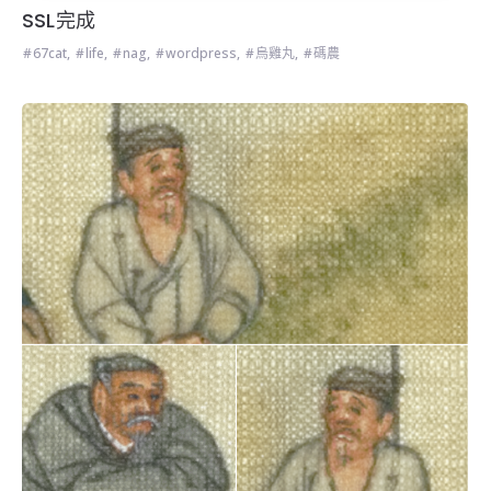
SSL完成
67cat
,
life
,
nag
,
wordpress
,
烏雞丸
,
碼農