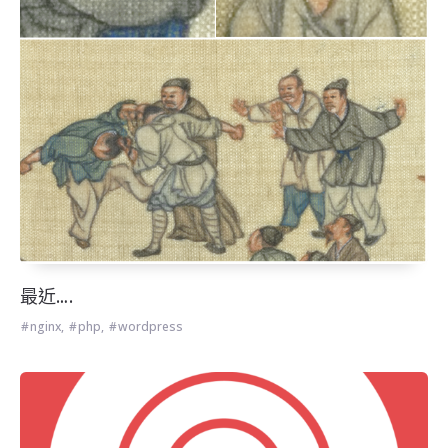
最近….
nginx
,
php
,
wordpress