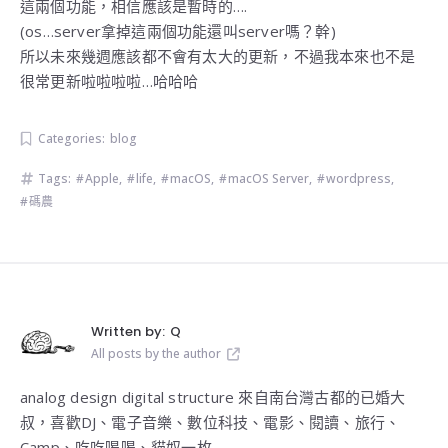
這兩個功能，相信應該是暫時的….
(os…server拿掉這兩個功能還叫server嗎？幹)
所以未來幾週應該都不會有太大的更新，不過我本來也不是
很常更新啦啦啦啦…哈哈哈
Categories:
blog
Tags:
Apple
,
life
,
macOS
,
macOS Server
,
wordpress
,
碼農
Written by:
Q
All posts by the author
analog design digital structure 來自南台灣古都的已婚大
叔，喜歡DJ、電子音樂、數位科技、電影、閱讀、旅行、
Camp、吃吃喝喝、貓奴一枚...