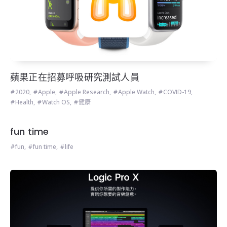
蘋果正在招募呼吸研究測試人員
2020
,
Apple
,
Apple Research
,
Apple Watch
,
COVID-19
,
Health
,
Watch OS
,
健康
fun time
fun
,
fun time
,
life