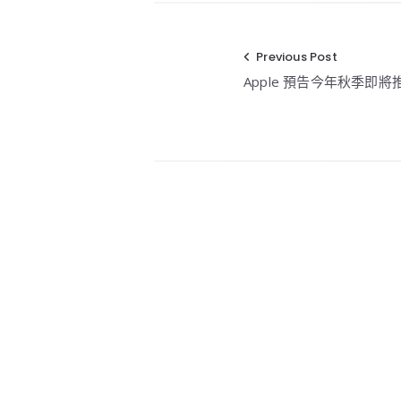
Previous Post
文
Apple 預告今年秋季即
章
導
覽