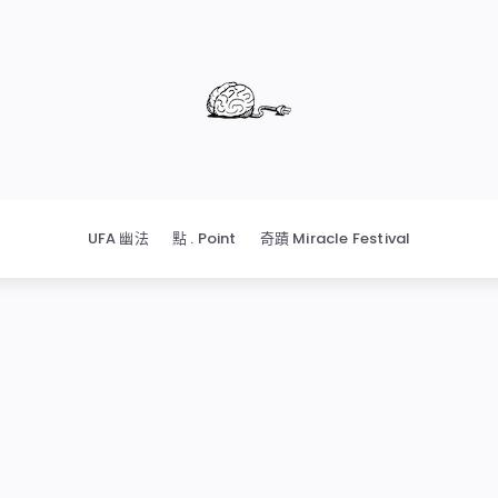
UFA 幽法
點 . Point
奇蹟 Miracle Festival