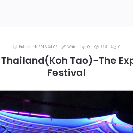
Published:
2018-04-02
Written by:
Q
116
0
18 Thailand(Koh Tao)-The E
Festival