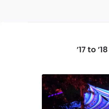
’17 to ’