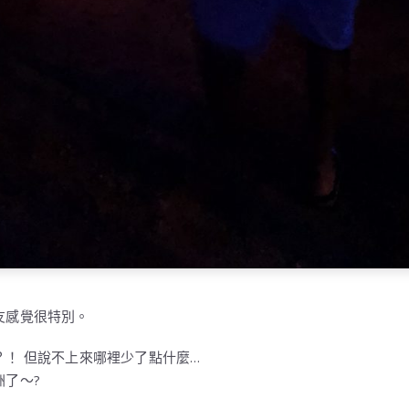
友感覺很特別。
！ 但說不上來哪裡少了點什麼…
了～?