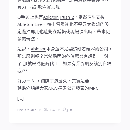
實力….(誤)
軟體實力啦！
Q手頭上也有
Ableton
Push 2
，當然原生支援
Ableton Live
，接上電腦後也不需要太複雜的設
定隨插即用也能夠在編輯或現場演出時，帶來更
多的玩法。
是說，
Ableton
本身並不是製造研發硬體的公司，
那怎麼辦呢？當然聰明的各位應該有想到—–對
了 那就是找廠商代工。
如果有業界朋友請別白眼
我///
好ㄌㄧㄟ ，鋪陳了這麼久，其實是要
轉貼介紹給大家
AKAI
這家公司發表的MPC
[…]
READ MORE
137
0