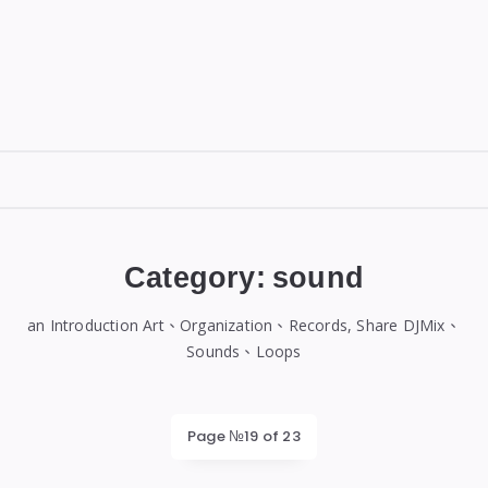
DIGITALBUG
數
位
Category:
sound
蟲
an Introduction Art、Organization、Records, Share DJMix、
Sounds、Loops
Page №19 of 23