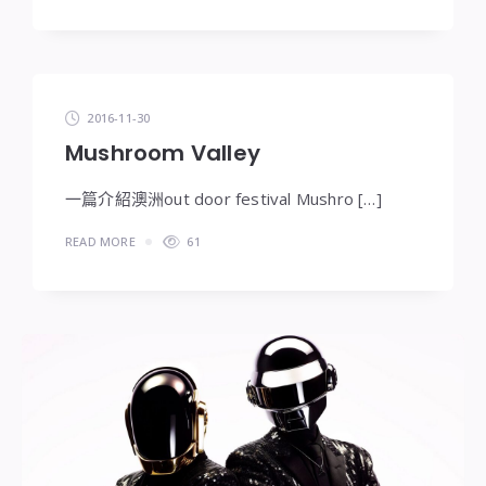
2016-11-30
Mushroom Valley
一篇介紹澳洲out door festival Mushro […]
READ MORE
61