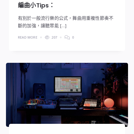
編曲小Tips：
有別於一般流行樂的公式，舞曲用重複性節奏不
斷的加強，讓聽眾能 […]
READ MORE
207
0