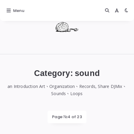
Menu
DIGITALBUG
數
位
Category:
sound
蟲
an Introduction Art、Organization、Records, Share DJMix、
Sounds、Loops
Page №4 of 23