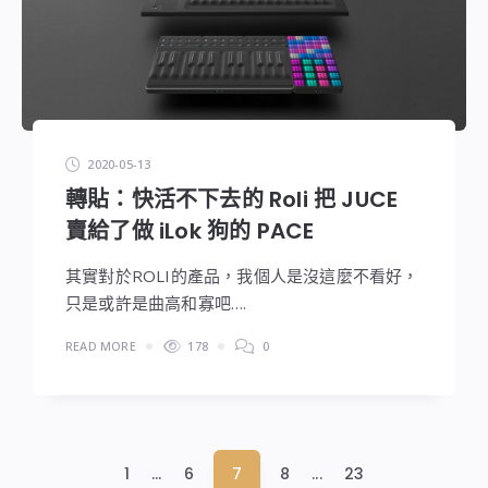
2020-05-13
轉貼：快活不下去的 Roli 把 JUCE
賣給了做 iLok 狗的 PACE
其實對於ROLI的產品，我個人是沒這麼不看好，
只是或許是曲高和寡吧….
READ MORE
178
0
文
1
...
6
7
8
...
23