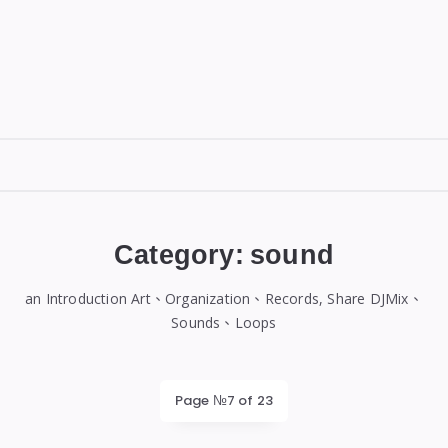
DIGITALBUG
數
位
Category:
sound
蟲
an Introduction Art、Organization、Records, Share DJMix、
Sounds、Loops
Page №7 of 23