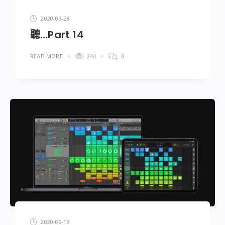
2020-09-28
聽…Part 14
READ MORE
244
0
2020-09-13