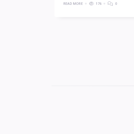
READ MORE
176
0
文
章
分
頁