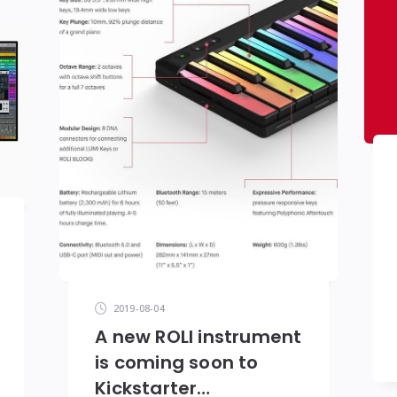
2019-08-04
A new ROLI instrument
is coming soon to
Kickstarter…