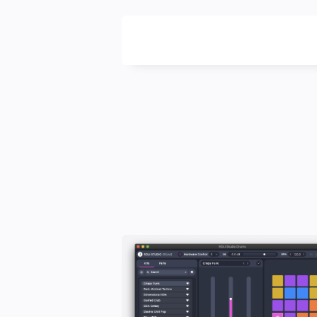
DIGITALBUG
數
位
蟲