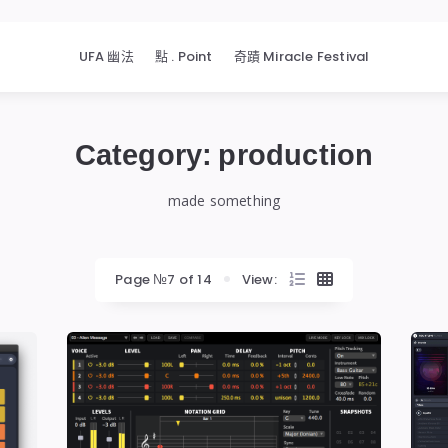
UFA 幽法
點 . Point
奇蹟 Miracle Festival
Category:
production
made something
Page №7 of 14
View: