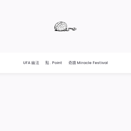
UFA 幽法
點 . Point
奇蹟 Miracle Festival