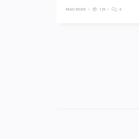
READ MORE
129
0