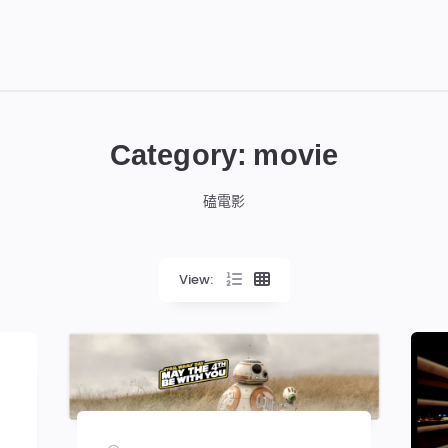
Category:
movie
磕電影
View: