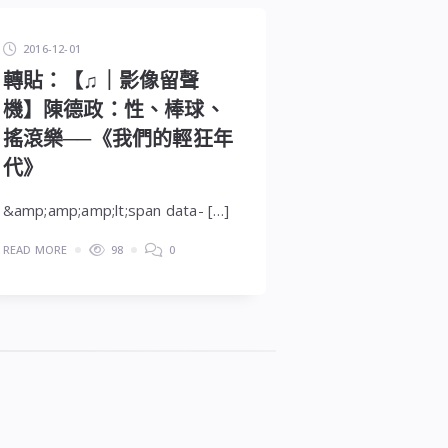
2016-12-01
轉貼：【♫｜影像留聲
機】陳德政：性、棒球、
搖滾樂──《我們的輕狂年
代》
&amp;amp;amp;lt;span data- […]
READ MORE
98
0