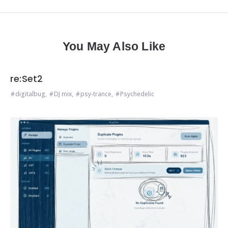
You May Also Like
re:Set2
digitalbug
,
DJ mix
,
psy-trance
,
Psychedelic