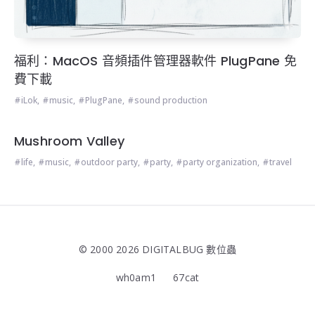
福利：MacOS 音頻插件管理器軟件 PlugPane 免
費下載
iLok
,
music
,
PlugPane
,
sound production
Mushroom Valley
life
,
music
,
outdoor party
,
party
,
party organization
,
travel
© 2000 2026 DIGITALBUG 數位蟲
wh0am1
67cat