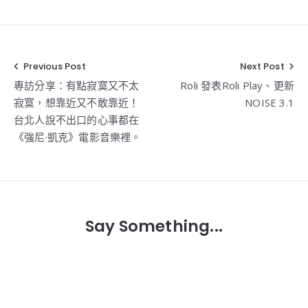
Previous Post
Next Post
文
專訪分享：有點寂寞又不太
Roli 發表Roli Play、更新
章
寂寞，想靠近又不敢靠近！
NOISE 3.1
導
台北人說不出口的心事都在
覽
《強尼·凱克》電影音樂裡。
Say Something...