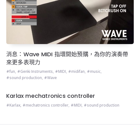
消息：Wave MIDI 指環開始預購，為你的演奏帶
來更多表現力
fun
,
Genki Instruments
,
MIDI
,
midifan
,
music
,
sound production
,
Wave
Karlax mechatronics controller
Karlax
,
mechatronics controller
,
MIDI
,
sound production