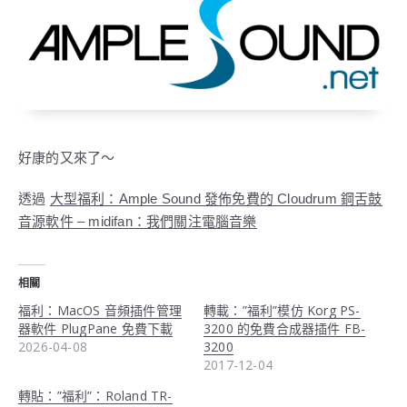
好康的又來了～
Ample Sound
Cloudrum
透過
大型福利：
發佈免費的
鋼舌鼓
– midifan
音源軟件
：我們關注電腦音樂
相關
福利：MacOS 音頻插件管理
轉載：”福利”模仿 Korg PS-
器軟件 PlugPane 免費下載
3200 的免費合成器插件 FB-
2026-04-08
3200
2017-12-04
轉貼：”福利”：Roland TR-