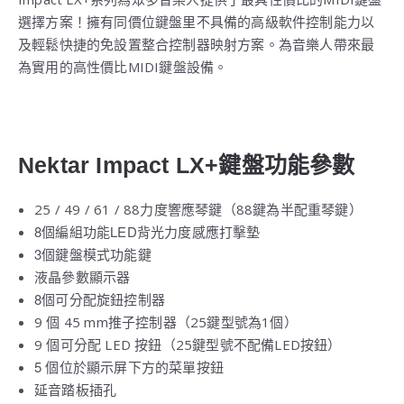
選擇方案！擁有同價位鍵盤里不具備的高級軟件控制能力以
及輕鬆快捷的免設置整合控制器映射方案。為音樂人帶來最
為實用的高性價比MIDI鍵盤設備。
Nektar Impact LX+鍵盤功能參數
25 / 49 / 61 / 88
88
力度響應琴鍵（
鍵為半配重琴鍵）
8
LED
個編組功能
背光力度感應打擊墊
3
個鍵盤模式功能鍵
液晶參數顯示器
8
個可分配旋鈕控制器
9
45 mm
25
1
個
推子控制器（
鍵型號為
個）
9
LED
25
LED
個可分配
按鈕（
鍵型號不配備
按鈕）
5
個位於顯示屏下方的菜單按鈕
延音踏板插孔