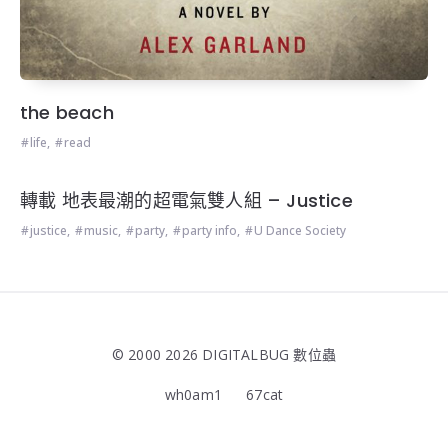
the beach
life
,
read
轉載 地表最潮的超電氣雙人組 – Justice
justice
,
music
,
party
,
party info
,
U Dance Society
© 2000 2026 DIGITALBUG 數位蟲
wh0am1
67cat