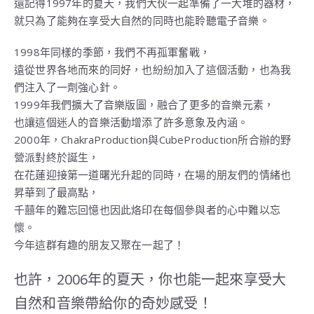
還記得1997年的夏天，我們大伙一起準備了一大堆的器材，
就只為了能夠在享受大自然的同時也能聆聽電子音樂。
1998年同樣的季節，我們不再孤軍奮戰，
遠從世界各地而來的同好，也紛紛加入了這個活動，也為我
們注入了一劑強心針。
1999年我們擴大了音樂版圖，融合了更多的音樂元素，
也讓這個迷人的音樂活動增添了許多意象及內涵。
2000年，ChakraProduction與CubeProduction所合辦的野
營派對終於誕生，
在花蓮迎接第一道曙光升起的同時，在場的朋友們的情緒也
昇華到了最高點，
千囍年的難忘回憶也因此烙印在每個參與者的心中難以忘
懷。
今年這群有趣的朋友又聚在一起了！
也許，2006年的夏天，你也能一起來享受大
自然和音樂帶給你的奇妙感受！