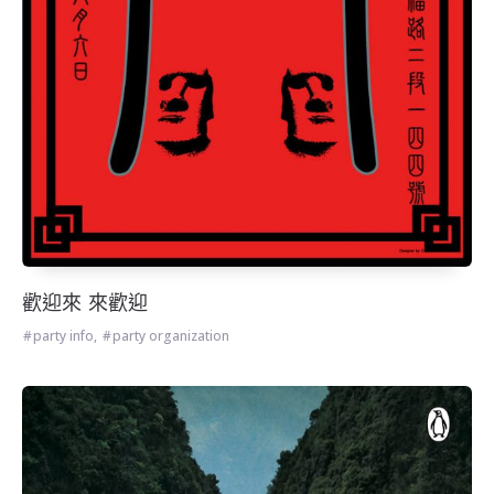
歡迎來 來歡迎
party info
,
party organization