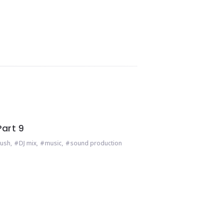
art 9
rush
,
DJ mix
,
music
,
sound production