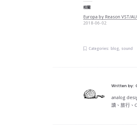
相關
Europa by Reason VST/AU 
2018-06-02
Categories:
blog
,
sound
Written by:
analog 
讀、旅行、C