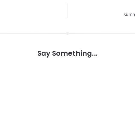
summ
Say Something...