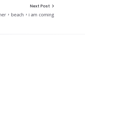
Next Post
er，beach，i am coming