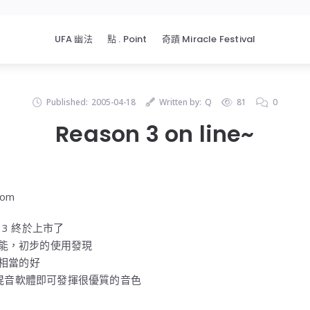
UFA 幽法
點 . Point
奇蹟 Miracle Festival
Published:
2005-04-18
Written by:
Q
81
0
Reason 3 on line~
com
 3 終於上市了
功能，初步的使用發現
得相當的好
混音軟體即可發揮很優質的音色