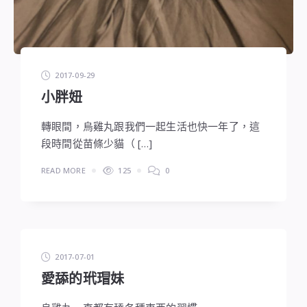
2017-09-29
小胖妞
轉眼間，烏雞丸跟我們一起生活也快一年了，這
段時間從苗條少貓（ […]
READ MORE
125
0
2017-07-01
愛舔的玳瑁妹