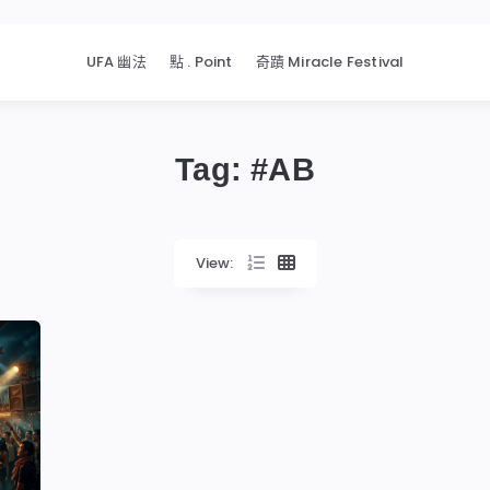
UFA 幽法
點 . Point
奇蹟 Miracle Festival
Tag: #
AB
View: