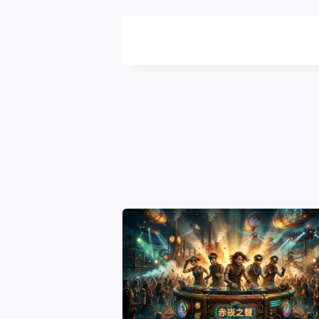
DIGITALBUG
數
位
蟲