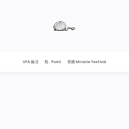
UFA 幽法
點 . Point
奇蹟 Miracle Festival