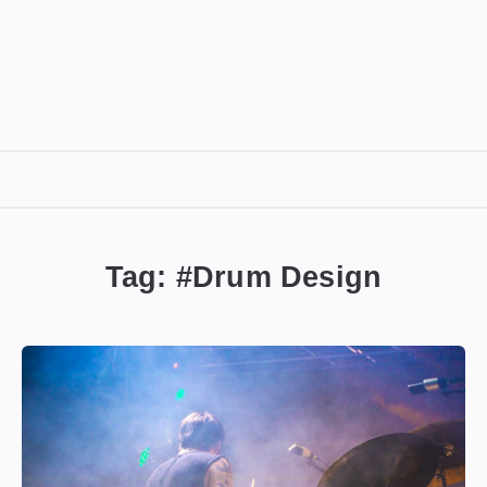
DIGITALBUG
數
位
Tag: #
Drum Design
蟲