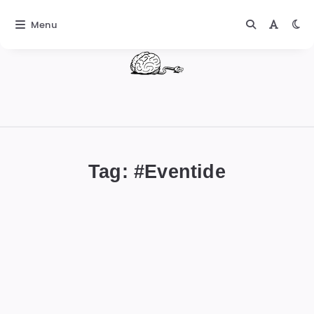
Menu
DIGITALBUG
數
位
Tag: #
Eventide
蟲