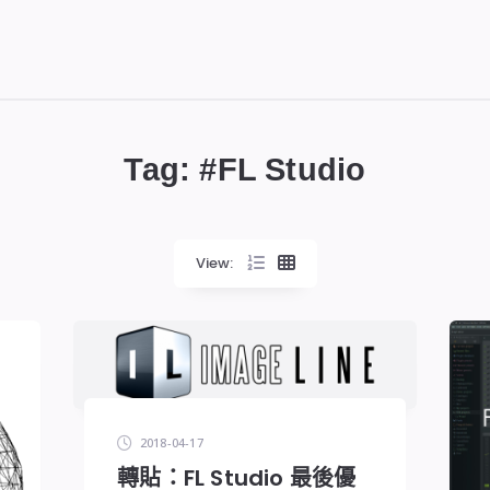
Tag: #
FL Studio
View:
2018-04-17
轉貼：FL Studio 最後優