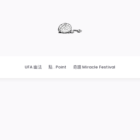
UFA 幽法
點 . Point
奇蹟 Miracle Festival