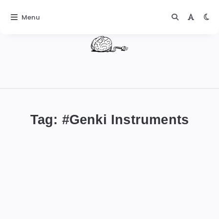
Menu
DIGITALBUG
數
位
Tag: #
Genki Instruments
蟲