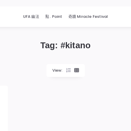
UFA 幽法
點 . Point
奇蹟 Miracle Festival
Tag: #
kitano
View: