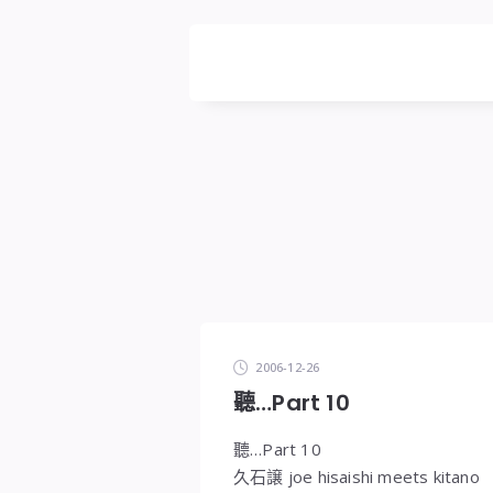
DIGITALBUG
數
位
蟲
2006-12-26
聽…Part 10
聽…Part 10
久石譲 joe hisaishi meets kitano