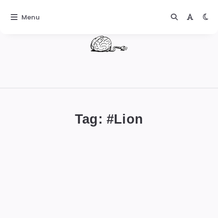
Menu
DIGITALBUG
數
位
Tag: #
Lion
蟲