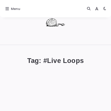
Menu
DIGITALBUG
數
位
Tag: #
Live Loops
蟲