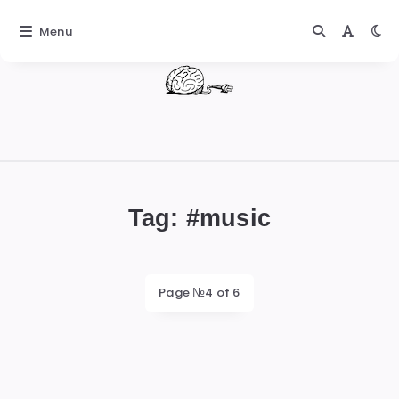
Menu
DIGITALBUG
數
位
Tag: #
music
蟲
Page №4 of 6