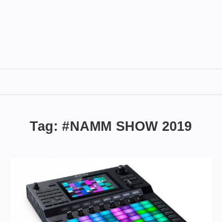
DIGITALBUG
數
位
Tag: #
NAMM SHOW 2019
蟲