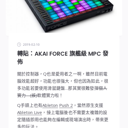
2019-02-10
轉貼：AKAI FORCE 旗艦級 MPC 發
佈
關於控制器，Q也是愛用者之一啊，雖然目前電
腦效能超好，功能也很強大，但也因為如此，很
多功能若要使用滑鼠鍵盤…那其實很難發揮
個人
實力….(誤)
軟體實力啦！
Q手頭上也有
Ableton
Push 2
，當然原生支援
Ableton Live
，接上電腦後也不需要太複雜的設
定隨插即用也能夠在編輯或現場演出時，帶來更
多的玩法。