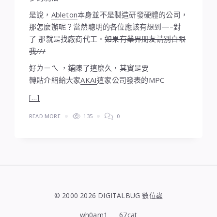
是說，
Ableton
本身並不是製造研發硬體的公司，
那怎麼辦呢？當然聰明的各位應該有想到—–對
了 那就是找廠商代工。
如果有業界朋友請別白眼
我///
好ㄌㄧㄟ ，鋪陳了這麼久，其實是要
轉貼介紹給大家
AKAI
這家公司發表的MPC
[…]
READ MORE
135
0
© 2000 2026 DIGITALBUG 數位蟲
wh0am1
67cat