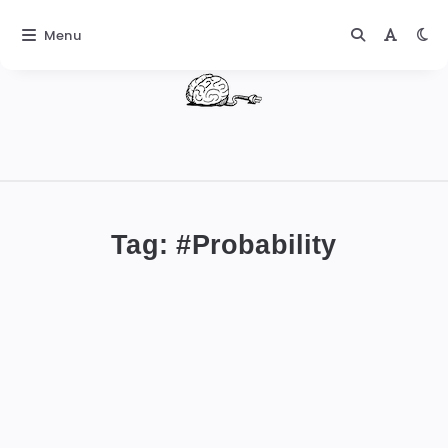
Menu
DIGITALBUG
數
位
Tag: #
Probability
蟲