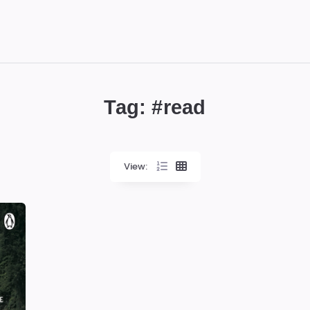
Tag: #
read
View: