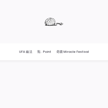
UFA 幽法
點 . Point
奇蹟 Miracle Festival