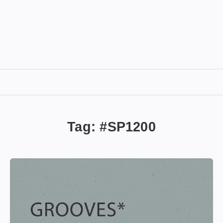
DIGITALBUG
數
位
Tag: #
SP1200
蟲