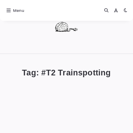
Menu
DIGITALBUG
數
位
Tag: #
T2 Trainspotting
蟲