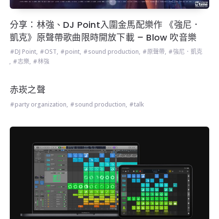
分享：林強、DJ Point入圍金馬配樂作 《強尼．
凱克》原聲帶歌曲限時開放下載 – Blow 吹音樂
DJ Point
,
OST
,
point
,
sound production
,
原聲帶
,
強尼．凱克
,
志樂
,
林強
赤崁之聲
party organization
,
sound production
,
talk