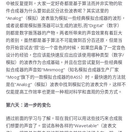
中被反复提到，大家一定好奇都是基于算法而并非实物的软
件合成器为什么要如此区分这些波表呢？其实这里的
“Analog”（模拟）波表皆为模拟一些经典模拟合成器的波形，
或者说都是模拟振荡器可以生成的波形,而“Digital”（数字）
则都是数字振荡器的产物。两者所带来的声音效果有着巨大
的差别，虽然都是基于算法不可能做到百分百还原，但是当
你开始尝试去“捏”出一个音色的时候，如果您具备了一定音色
设计的经验，您应该能快速反应出应该使用哪种类型（数字/
模拟）的波表作为合成基础，并且在您尝试复刻一些经典模
拟合成器的声音如“Minimoog”（知名模拟合成器生产厂家
“Moog”旗下的一款模拟合成器的BASS）时，最快速的方法就
是在“Analog”（模拟）波表中找到模拟它的波表文件，这样不
仅能提高工作效率也更是一种相对科学和直观的分类方式。
第六天：进一步的变化
通过前面的学习与了解，现在我们可以用这些技巧来合成我
们想要的声音了。尝试各种各样的“Wavetable”（波表文