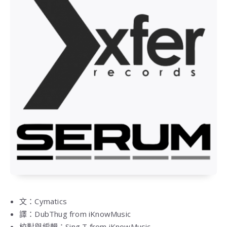
文：Cymatics
譯：DubThug from iKnowMusic
校對與編輯：Sing T from iKnowMusic