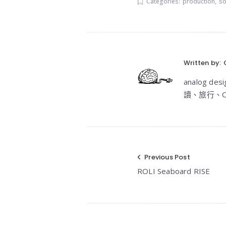
Categories:
production
,
s
Written by:
analog 
讀、旅行、C
Previous Post
文
ROLI Seaboard RISE
章
導
覽