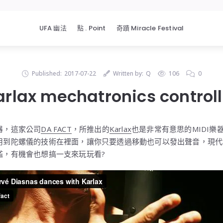
UFA 幽法
點 . Point
奇蹟 Miracle Festival
Published:
2017-07-22
Written by:
Q
106
0
arlax mechatronics controll
器，這家公司
DA FACT
，所推出的
Karlax
也是非常有意思的MIDI
用到陀螺儀的技術在裡面，讓你只要透過移動也可以發出聲音，現代
檻，有機會也想搞一支來玩玩看?