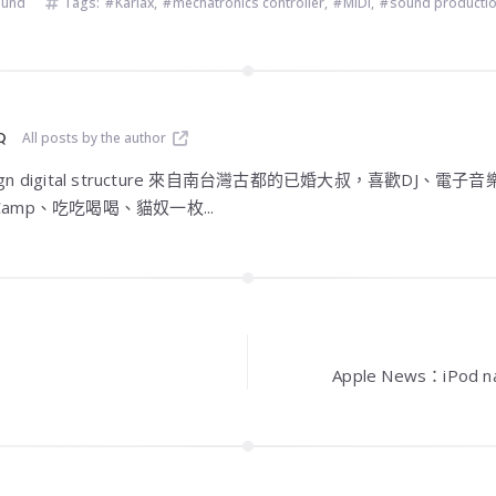
ound
Tags:
Karlax
,
mechatronics controller
,
MIDI
,
sound producti
Q
All posts by the author
design digital structure 來自南台灣古都的已婚大叔，喜歡DJ
amp、吃吃喝喝、貓奴一枚...
Apple News：iPod